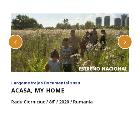
Largometrajes Documental 2020
La
ACASA, MY HOME
A
Radu Ciorniciuc / 86’ / 2020 / Rumanía
Vi