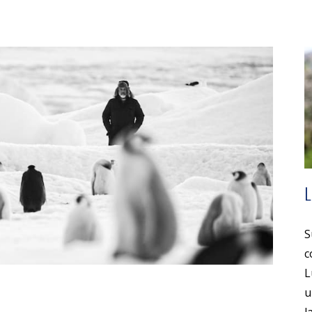
S
c
L
u