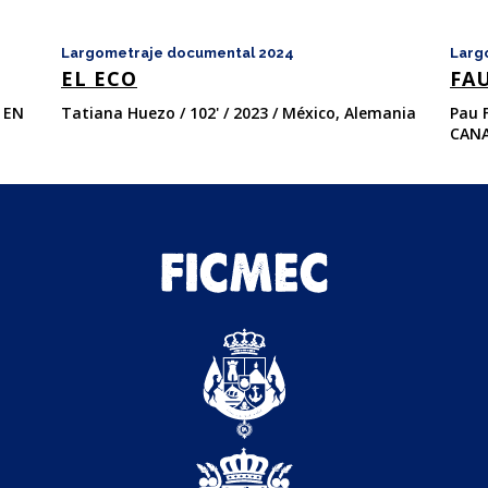
Largometraje documental 2024
Larg
EL ECO
FA
O EN
Tatiana Huezo / 102' / 2023 / México, Alemania
Pau 
CANA