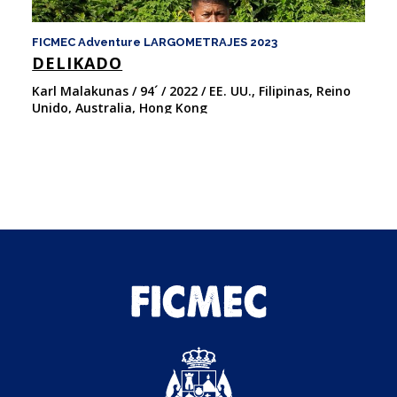
FICMEC Adventure LARGOMETRAJES 2023
F
DELIKADO
F
Karl Malakunas / 94´ / 2022 / EE. UU., Filipinas, Reino
Ma
Unido, Australia, Hong Kong
20