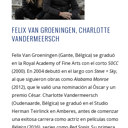
FELIX VAN GROENINGEN, CHARLOTTE
VANDERMEERSCH
Felix Van Groeningen (Gante, Bélgica) se graduó
en la Royal Academy of Fine Arts con el corto
50CC
(2000). En 2004 debutó en el largo con
Steve + Sky
,
al que siguieron obras como
Alabama Monroe
(2012), que le valió una nominación al Óscar y un
premio César.
Charlotte Vandermeersch
(Oudenaarde, Bélgica) se graduó en el Studio
Herman Teirlinck en Amberes, antes de comenzar
una exitosa carrera como actriz en películas como
Bélgica
(2016), series como
Red Sonja
.
Su primera