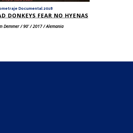
ometraje Documental 2018
Largometraje Doc
AD DONKEYS FEAR NO HYENAS
GÉNESIS 2.0
m Demmer / 90' / 2017 / Alemania
José Amin / 60' / 2