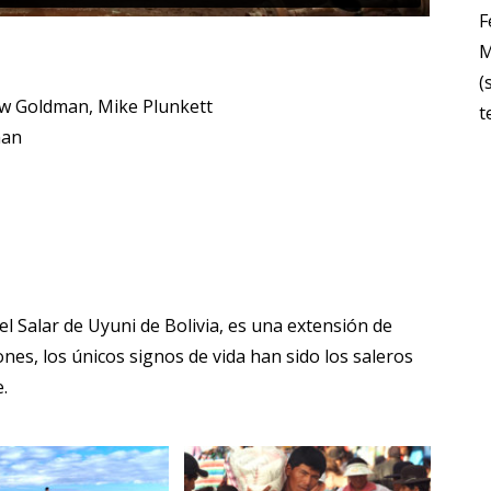
F
M
(
ew Goldman, Mike Plunkett
t
man
el Salar de Uyuni de Bolivia, es una extensión de
es, los únicos signos de vida han sido los saleros
e.