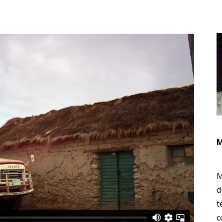
M
M
d
t
c