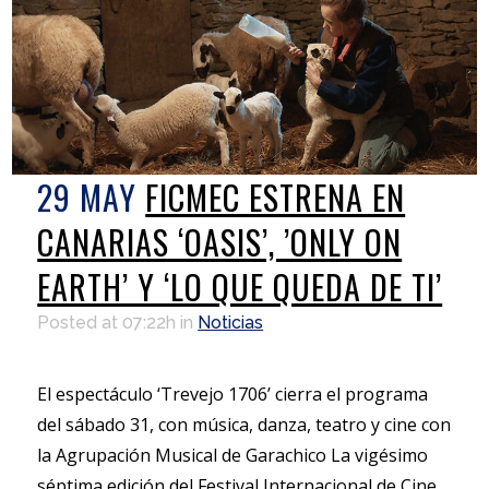
29 MAY
FICMEC ESTRENA EN
CANARIAS ‘OASIS’, ’ONLY ON
EARTH’ Y ‘LO QUE QUEDA DE TI’
Posted at 07:22h
in
Noticias
El espectáculo ‘Trevejo 1706’ cierra el programa
del sábado 31, con música, danza, teatro y cine con
la Agrupación Musical de Garachico La vigésimo
séptima edición del Festival Internacional de Cine