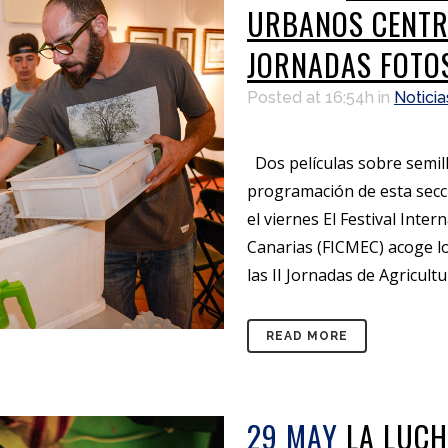
URBANOS CENTRA
JORNADAS FOTOS
Posted at 16:54h
in
Noticia
Dos películas sobre semill
programación de esta secci
el viernes El Festival Inte
Canarias (FICMEC) acoge lo
las II Jornadas de Agricultur
READ MORE
29 MAY
LA LUCH