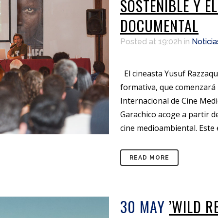
SOSTENIBLE Y EL
DOCUMENTAL
Posted at 19:02h
in
Noticia
El cineasta Yusuf Razzaqu
formativa, que comenzará m
Internacional de Cine Med
Garachico acoge a partir d
cine medioambiental. Este 
READ MORE
30 MAY
’WILD R