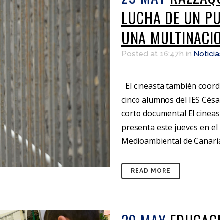
LUCHA DE UN PU
UNA MULTINACI
Posted at 16:47h
in
Noticia
El cineasta también coordin
cinco alumnos del IES Cé
corto documental El cinea
presenta este jueves en el 
Medioambiental de Canarias 
READ MORE