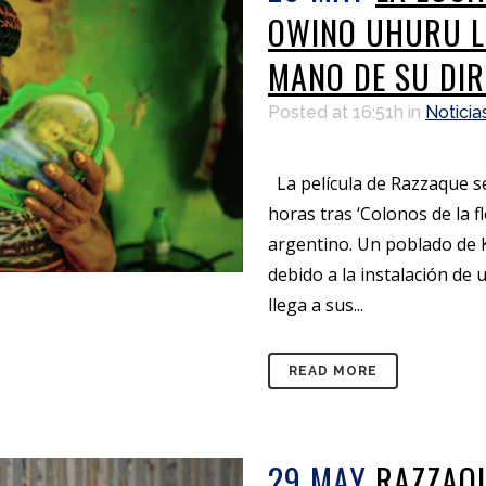
OWINO UHURU LL
MANO DE SU DI
Posted at 16:51h
in
Noticia
La película de Razzaque se
horas tras ‘Colonos de la f
argentino. Un poblado de 
debido a la instalación de 
llega a sus...
READ MORE
29 MAY
RAZZAQU