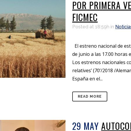
POR PRIMERA VE
FICMEC
Posted at 18:59h
in
Noticia
El estreno nacional de est
de junio a las 17.00 horas 
Los estrenos nacionales co
relatives’ (70’/2018 /Alem
España en el...
READ MORE
29 MAY
AUTOCO