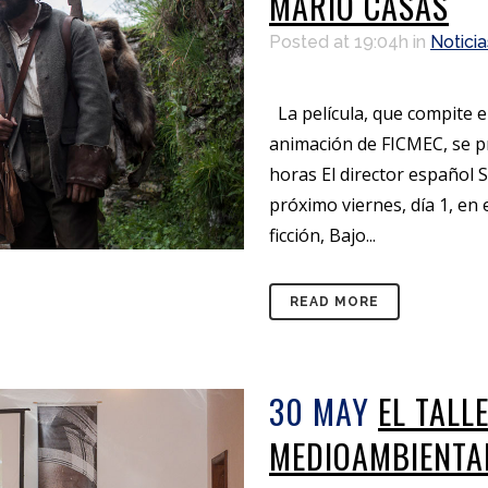
MARIO CASAS
Posted at 19:04h
in
Noticia
La película, que compite en
animación de FICMEC, se pr
horas El director español 
próximo viernes, día 1, en
ficción, Bajo...
READ MORE
30 MAY
EL TALL
MEDIOAMBIENTA