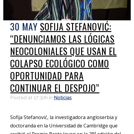
30 MAY
SOFIJA STEFANOVIĆ:
“DENUNCIAMOS LAS LÓGICAS
NEOCOLONIALES QUE USAN EL
COLAPSO ECOLÓGICO COMO
OPORTUNIDAD PARA
CONTINUAR EL DESPOJO”
Posted at 17:30h
in
Noticias
Sofija Stefanović, la investigadora angloserbia y
doctoranda en la Universidad de Cambridge que
recibió el Premio Brote Joven en la 28ª edición del