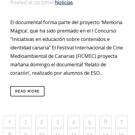
Posted at 09:32h
in
Noticias
El documental forma parte del proyecto ‘Memoria
Mágica’, que ha sido premiado en el I Concurso
“Iniciativas en educación sobre contenidos e
identidad canaria” El Festival Internacional de Cine
Medioambiental de Canarias (FICMEC) proyecta
mañana domingo el documental ‘Relato de
corazón’, realizado por alumnos de ESO...
READ MORE
1
2
3
4
5
6
7
8
9
10
11
12
13
14
15