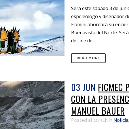
Será este sábado 3 de junio
espeleólogo y diseñador de
Flamini abordará su encier
Buenavista del Norte. Ser
de cine de...
READ MORE
03 JUN
FICMEC P
CON LA PRESENC
MANUEL BAUER
Posted at 10:34h
in
Noticia