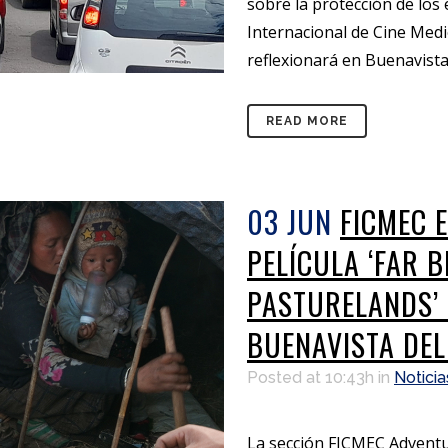
sobre la protección de los 
Internacional de Cine Med
reflexionará en Buenavista 
READ MORE
03 JUN
FICMEC 
PELÍCULA ‘FAR 
PASTURELANDS’ 
BUENAVISTA DEL
Posted at 10:43h
in
Noticia
La sección FICMEC Adventur