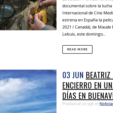
documental sobre la lucha e
Internacional de Cine Med
estrena en España la pelícu
2021 / Canadá), de Maude
Lebuis, este domingo...
READ MORE
03 JUN
BEATRIZ
ENCIERRO EN U
DÍAS EN BUENAV
Posted at 10:39h
in
Noticia