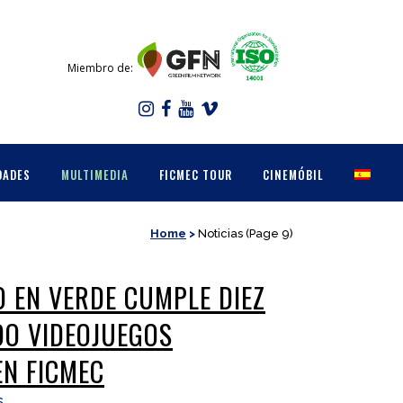
Miembro de:
DADES
MULTIMEDIA
FICMEC TOUR
CINEMÓBIL
Home
>
Noticias
(Page 9)
 EN VERDE CUMPLE DIEZ
O VIDEOJUEGOS
EN FICMEC
s