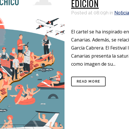
EDICIÓN
Posted at 08:09h
in
Notici
El cartel se ha inspirado e
Canarias. Además, se relac
García Cabrera. El Festiva
Canarias presenta la satur
como imagen de su...
READ MORE